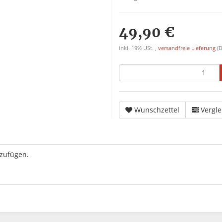
49,90 €
inkl. 19% USt. ,
versandfreie Lieferung
(D
Wunschzettel
Vergle
uzufügen.