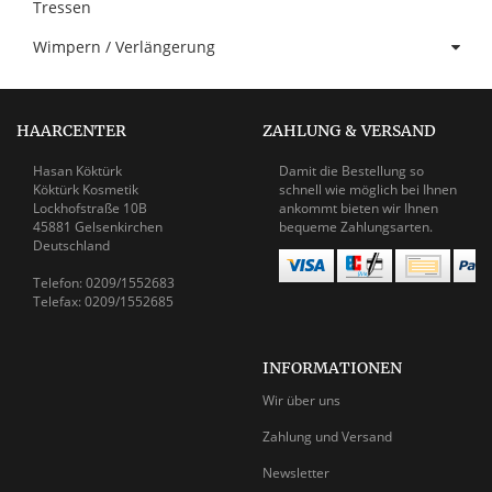
Tressen
Wimpern / Verlängerung
HAARCENTER
ZAHLUNG & VERSAND
Hasan Köktürk
Damit die Bestellung so
Köktürk Kosmetik
schnell wie möglich bei Ihnen
Lockhofstraße 10B
ankommt bieten wir Ihnen
45881 Gelsenkirchen
bequeme Zahlungsarten.
Deutschland
Telefon: 0209/1552683
Telefax: 0209/1552685
INFORMATIONEN
Wir über uns
Zahlung und Versand
Newsletter