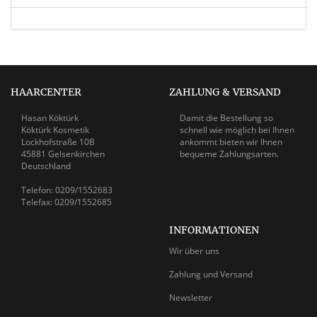
HAARCENTER
ZAHLUNG & VERSAND
Hasan Köktürk
Damit die Bestellung so
Köktürk Kosmetik
schnell wie möglich bei Ihnen
Lockhofstraße 10B
ankommt bieten wir Ihnen
45881 Gelsenkirchen
bequeme Zahlungsarten.
Deutschland
Telefon: 0209/1552683
Telefax: 0209/1552685
INFORMATIONEN
Wir über uns
Zahlung und Versand
Newsletter