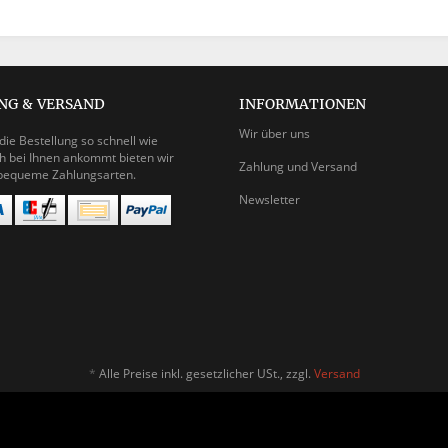
NG & VERSAND
INFORMATIONEN
Wir über uns
die Bestellung so schnell wie
h bei Ihnen ankommt bieten wir
Zahlung und Versand
bequeme Zahlungsarten.
Newsletter
*
Alle Preise inkl. gesetzlicher USt., zzgl.
Versand