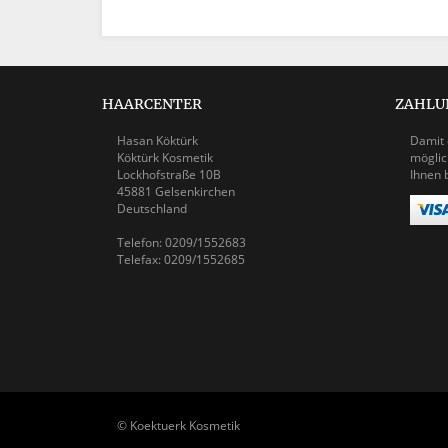
HAARCENTER
ZAHLU
Hasan Köktürk
Damit 
Köktürk Kosmetik
möglic
Lockhofstraße 10B
Ihnen 
45881 Gelsenkirchen
Deutschland
Telefon: 0209/1552683
Telefax: 0209/1552685
© Koektuerk Kosmetik