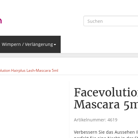
Wimpern / Verlängerung
lution Hairplus Lash-Mascara 5ml
Facevoluti
Mascara 5
Artikelnummer:
4619
Verbessern Sie das Aussehen I