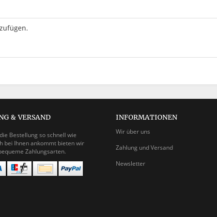
uzufügen.
NG & VERSAND
INFORMATIONEN
Wir über uns
die Bestellung so schnell wie
h bei Ihnen ankommt bieten wir
Zahlung und Versand
bequeme Zahlungsarten.
Newsletter