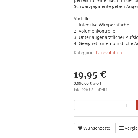
perfekt für eine Nacht in der S
Schwarzpigmente geben Augen 
Vorteile:
1. Intensive Wimpernfarbe
2. Volumenkontrolle
3. Unter augenärztlicher Aufsic
4. Geeignet für empfindliche 
Kategorie:
Facevolution
19,95 €
3.990,00 € pro 1 l
inkl. 19% USt. , (DHL)
Wunschzettel
Vergle