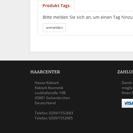
Produkt Tags
Bitte melden Sie sich an, um einen Tag hinz
HAARCENTER
ZAHLU
Hasan Köktürk
Damit 
Köktürk Kosmetik
möglic
Lockhofstraße 10B
Ihnen 
45881 Gelsenkirchen
Deutschland
Telefon: 0209/1552683
Telefax: 0209/1552685