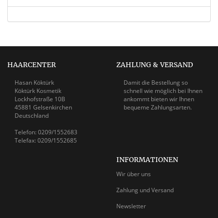
HAARCENTER
ZAHLUNG & VERSAND
Hasan Köktürk
Damit die Bestellung so
Köktürk Kosmetik
schnell wie möglich bei Ihnen
Lockhofstraße 10B
ankommt bieten wir Ihnen
45881 Gelsenkirchen
bequeme Zahlungsarten.
Deutschland
Telefon: 0209/1552683
Telefax: 0209/1552685
INFORMATIONEN
Wir über uns
Zahlung und Versand
Newsletter