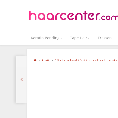
Keratin Bonding
Tape Hair
Tressen
Glatt
10 x Tape In - 4 / 60 Ombre - Hair Extens