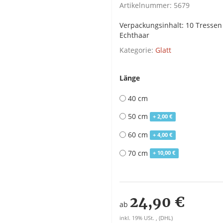
Artikelnummer:
5679
Verpackungsinhalt: 10 Tressen 
Echthaar
Kategorie:
Glatt
Länge
40 cm
50 cm
+ 2,00 €
60 cm
+ 4,00 €
70 cm
+ 10,00 €
24,90 €
ab
inkl. 19% USt. , (DHL)