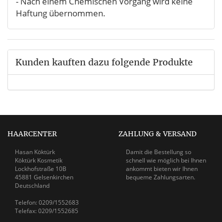
- Nach einem Chemischen Vorgang wird keine
Haftung übernommen.
Kunden kauften dazu folgende Produkte
HAARCENTER
ZAHLUNG & VERSAND
Hasan Köktürk
Damit die Bestellung so
Köktürk Kosmetik
schnell wie möglich bei Ihnen
Lockhofstraße 10B
ankommt bieten wir Ihnen
45881 Gelsenkirchen
bequeme Zahlungsarten.
Deutschland
Telefon: 0209/1552683
Telefax: 0209/1552685