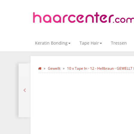
Keratin Bonding
Tape Hair
Tressen
Gewellt
10 x Tape In - 12 - Hellbraun - GEWELL