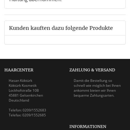
Kunden kauften dazu folgende Produkte
HAARCENTER
ZAHLUNG & VERSAND
Hasan Köktürk
Damit die Bestellung so
Köktürk Kosmetik
schnell wie möglich bei Ihnen
Lockhofstraße 10B
ankommt bieten wir Ihnen
45881 Gelsenkirchen
bequeme Zahlungsarten.
Deutschland
Telefon: 0209/1552683
Telefax: 0209/1552685
INFORMATIONEN