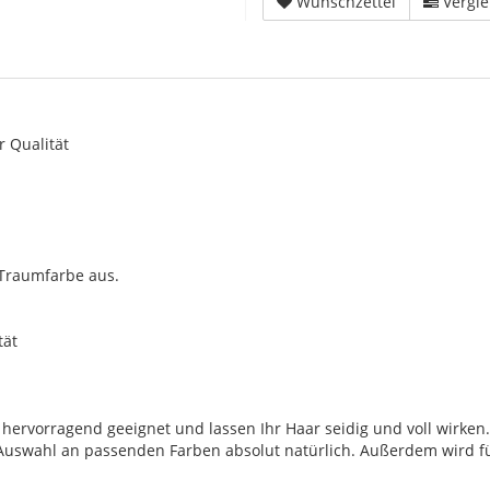
Wunschzettel
Vergle
r Qualität
 Traumfarbe aus.
tät
n hervorragend geeignet und lassen Ihr Haar seidig und voll wirke
Auswahl an passenden Farben absolut natürlich. Außerdem wird fü