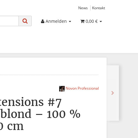
News
Kontakt
Anmelden
0,00 €
Novon Professional
tensions #7
rblond – 100 %
0 cm