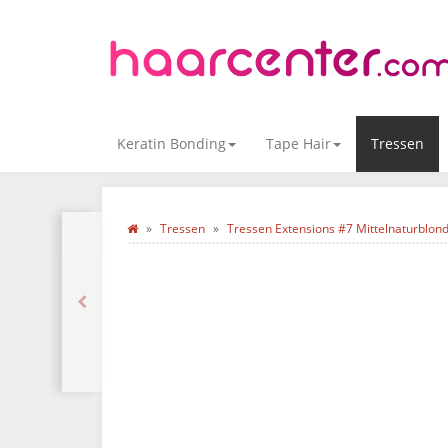
Keratin Bonding
Tape Hair
Tressen
Tressen
Tressen Extensions #7 Mittelnaturblon