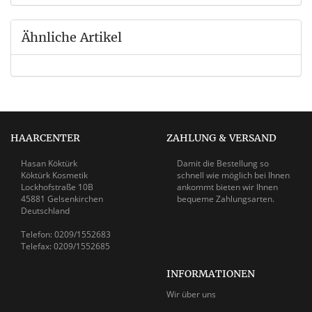
Ähnliche Artikel
HAARCENTER
ZAHLUNG & VERSAND
Hasan Köktürk
Damit die Bestellung so
Köktürk Kosmetik
schnell wie möglich bei Ihnen
Lockhofstraße 10B
ankommt bieten wir Ihnen
45881 Gelsenkirchen
bequeme Zahlungsarten.
Deutschland
Telefon: 0209/1552683
Telefax: 0209/1552685
INFORMATIONEN
Wir über uns