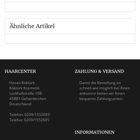
Ähnliche Artikel
HAARCENTER
ZAHLUNG & VERSAND
Hasan Köktürk
Damit die Bestellung so
Köktürk Kosmetik
schnell wie möglich bei Ihnen
Lockhofstraße 10B
ankommt bieten wir Ihnen
45881 Gelsenkirchen
bequeme Zahlungsarten.
Deutschland
Telefon: 0209/1552683
Telefax: 0209/1552685
INFORMATIONEN